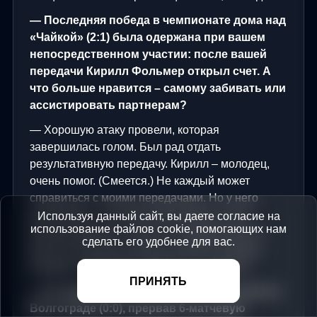
— Последняя победа в чемпионате дома над
«Чайкой» (2:1) была одержана при вашем
непосредственном участии: после вашей
передачи Кирилл Фольмер открыл счет. А
что больше нравится – самому забивать или
ассистировать партнерам?
— Хорошую атаку провели, которая
завершилась голом. Был рад отдать
результативную передачу. Кирилл – молодец,
очень помог. (Смеется.) Не каждый может
справиться с моими передачами. Но у него
получилось – он техничный парень. А что
Используя данный сайт, вы даете согласие на
использование файлов cookie, помогающих нам
больше нравится, сильно не задумывался. У
сделать его удобнее для вас.
меня не так много забитых мячей и голевых
передач. Одинаково люблю и то, и другое.
ПРИНЯТЬ
— В следующей игре «Волга» не уступила в
Волгограде (0:0), прервав 6-матчевую