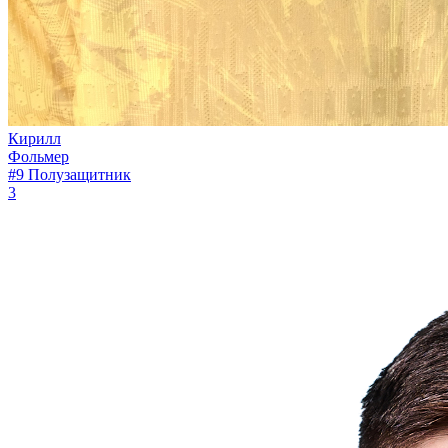
Кирилл
Фольмер
#9
Полузащитник
3