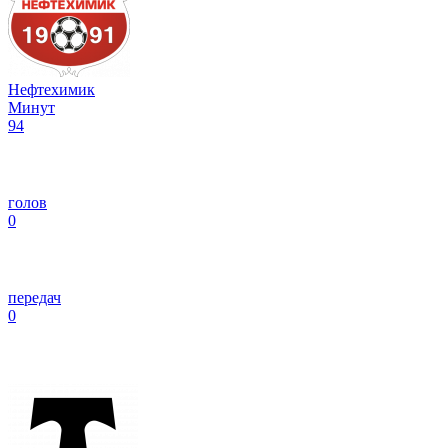
Нефтехимик
Минут
94
голов
0
передач
0