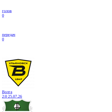
голов
0
передач
0
Волга
2:0
25.07.26