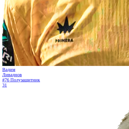
Вадим
Ливаднов
#76
Полузащитник
31