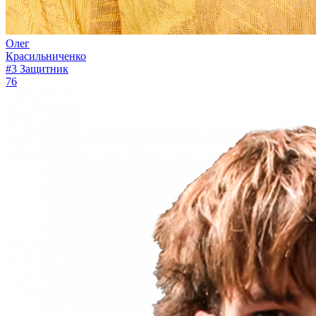
Олег
Красильниченко
#3
Защитник
76