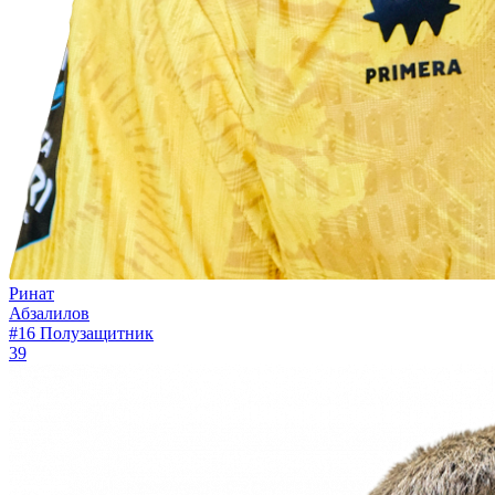
Ринат
Абзалилов
#16
Полузащитник
39