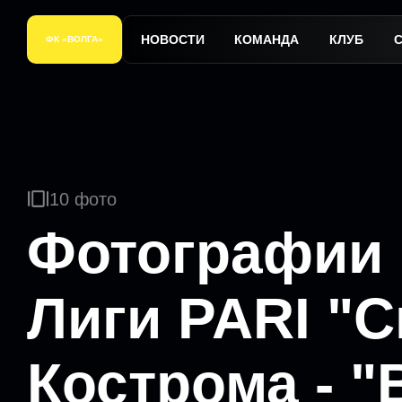
НОВОСТИ
КОМАНДА
КЛУБ
ФК «ВОЛГА»
10 фото
Фотографии м
Лиги PARI "С
Кострома - "