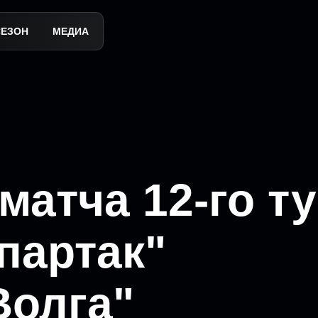
СЕЗОН
МЕДИА
атча 12-го т
партак"
Волга"